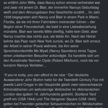
so erfährt John Willis, dass Nancy schon einmal verheiratet war
und zwar mit jenem Dr. Blair, der immerhin Nancys Geburtstag
weiß und dem Ahnungslosen ihre Geschichte erzählt… Im Jahr
1938 begegneten sich Nancy und Blair in einem Park in Miami,
Florida, als sie mit ihren Fahrrädern ineinander fuhren – der
Beginn einer Freundschaft, die bald in eine Liebesbeziehung
mündete. Blair war bereits Mitte dreißig, hatte kein Geld, aber
Nancy machte das nichts aus, sie liebte ihn. Nach der Heirat
kehrte das Paar nach New York zurück, wo Dr. Blair sich erneut
der Arbeit in seiner Praxis widmete, bis ihm seine
Sprechstundenhilfe Ms Wyatt (Nancy Saunders) eines Tages
einen unbekannten Besucher ankündigte. Es handelte sich um
den Kunstmaler Norman Clyde (Robert Mitchum), noch bis vor
kurzerm Nancys Verlobter…
“If you’re lucky, you can afford to be nice.“
Der deutsche
Auswanderer John Brahm hatte für die Twentieth Century Fox mit
jeweils Laird Cregar in der Hauptrolle gleich zwei rabenschwarze
Kriminaldramen um wahnsinnige Verbrecher im viktorianischen
London des späten 19. Jahrhunderts gedreht.
Scotland Yard
greift ein
(USA 1944) und
The Hangover Square
(USA 1945)
gelten bei Freunden gotischer Schauermärchen im Windschatten