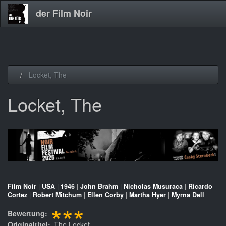
der Film Noir
Direkt
Locket, The
zum
Inhalt
Locket, The
Film Noir
|
USA
|
1946
|
John Brahm
|
Nicholas Musuraca
|
Ricardo
Cortez
|
Robert Mitchum
|
Ellen Corby
|
Martha Hyer
|
Myrna Dell
***
Bewertung
Originaltitel
The Locket