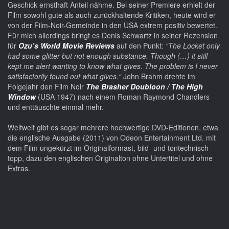
Geschick ernsthaft Anteil nähme. Bei seiner Premiere erhielt der
Film sowohl gute als auch zurückhaltende Kritiken, heute wird er
von der Film-Noir-Gemeinde in den USA extrem positiv bewertet.
Für mich allerdings bringt es Denis Schwartz in seiner Rezension
für
Ozu’s World Movie Reviews
auf den Punkt:
“The Locket
only
had some glitter but not enough substance.
Though (…) it still
kept me alert wanting to know what gives. The problem is I never
satisfactorily found out what gives.“
John Brahm drehte im
Folgejahr den Film Noir
The Brasher Doubloon / The High
Window
(USA 1947) nach einem Roman Raymond Chandlers
und enttäuschte einmal mehr.
Weltweit gibt es sogar mehrere hochwertige DVD-Editionen, etwa
die englische Ausgabe (2011) von Odeon Entertainment Ltd. mit
dem Film ungekürzt im Originalformast, bild- und tontechnisch
topp, dazu den englischen Originalton ohne Untertitel und ohne
Extras.