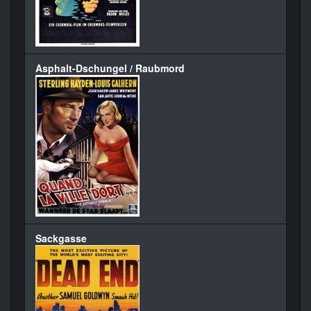
Asphalt-Dschungel / Raubmord
Sackgasse