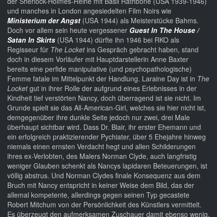
der Sherlock-Holmes-Reihe mit Basil Rathbone (USA 1939-1946)
und manches in London angesiedelten Film Noirs wie
Ministerium der Angst
(USA 1944) als Meisterstücke Bahms.
Doch vor allem sein heute vergessener
Guest In The House /
Satan In Skirts
(USA 1944) dürfte ihn 1946 bei RKO als
Regisseur für
The Locket
ins Gespräch gebracht haben, stand
doch in diesem Vorläufer mit Hauptdarstellerin Anne Baxter
bereits eine perfide manipulative (und psychopathologische)
Femme fatale im Mittelpunkt der Handlung. Laraine Day ist in
The
Locket
gut in ihrer Rolle der aufgrund eines Erlebnisses in der
Kindheit tief verstörten Nancy, doch überragend ist sie nicht. Im
Grunde spielt sie das All-American-Girl, welches sie hier nicht ist,
demgegenüber ihre dunkle Seite jedoch nur zwei, drei Male
überhaupt sichtbar wird. Dass Dr. Blair, ihr erster Ehemann und
ein erfolgreich praktizierender Pychiater, über 5 Ehejahre hinweg
niemals einen ernsten Verdacht hegt und allen Schilderungen
ihres ex-Verlobten, des Malers Norman Clyde, auch langfristig
weniger Glauben schenkt als Nancys lapidaren Beteuerungen, ist
völlig abstrus. Und Norman Clydes finale Konsequenz aus dem
Bruch mit Nancy entspricht in keiner Weise dem Bild, das der
allemal kompetente, allerdings gegen seinen Typ gecastete
Robert Mitchum von der Persönlichkeit des Künstlers vermittelt.
Es überzeugt den aufmerksamen Zuschauer damit ebenso wenig.