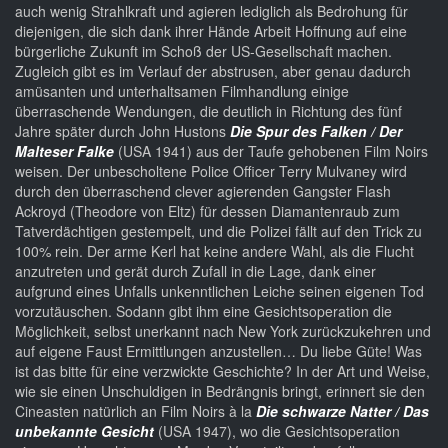
auch wenig Strahlkraft und agieren lediglich als Bedrohung für
diejenigen, die sich dank ihrer Hände Arbeit Hoffnung auf eine
bürgerliche Zukunft im Schoß der US-Gesellschaft machen.
Zugleich gibt es im Verlauf der abstrusen, aber genau dadurch
amüsanten und unterhaltsamen Filmhandlung einige
überraschende Wendungen, die deutlich in Richtung des fünf
Jahre später durch John Hustons
Die Spur des Falken / Der
Malteser Falke
(USA 1941) aus der Taufe gehobenen Film Noirs
weisen. Der unbescholtene Police Officer Terry Mulvaney wird
durch den überraschend clever agierenden Gangster Flash
Ackroyd (Theodore von Eltz) für dessen Diamantenraub zum
Tatverdächtigen gestempelt, und die Polizei fällt auf den Trick zu
100% rein. Der arme Kerl hat keine andere Wahl, als die Flucht
anzutreten und gerät durch Zufall in die Lage, dank einer
aufgrund eines Unfalls unkenntlichen Leiche seinen eigenen Tod
vorzutäuschen. Sodann gibt ihm eine Gesichtsoperation die
Möglichkeit, selbst unerkannt nach New York zurückzukehren und
auf eigene Faust Ermittlungen anzustellen… Du liebe Güte! Was
ist das bitte für eine verzwickte Geschichte? In der Art und Weise,
wie sie einen Unschuldigen in Bedrängnis bringt, erinnert sie den
Cineasten natürlich an Film Noirs à la
Die schwarze Natter / Das
unbekannte Gesicht
(USA 1947), wo die Gesichtsoperation