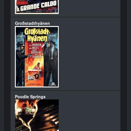
Großstadthyänen
Poodle Springs