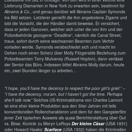
Lieferung Diamanten in New York zu erwarten sein, bestimmt für
Abrams & Co.
, und genau darüber will Abrams Captain Symonds
ins Bild setzen. Letzterer genießt die ihm angebotene Zigarre und
lobt die Vorsicht, die der Händler damit beweise. Er versichert,
dass er jeden Ganoven, welcher sich unter die von ihm und der
Polizeibehörde gezogene “Deadline“, nämlich die Canal Street,
traue, sofort durch seine wachsamen Beamten zum Verhör
vorladen werde. Symonds verabschiedet sich und macht im
Gehen noch einen Scherz über Molly Fitzgeralds Beziehung zum
Polizeibeamten Terry Mulvaney (Russell Hopton), dann verlässt
der Senior das Büro. Indessen bittet Abrams Molly darum, heute
ein, zwei Stunden länger zu arbeiten…
"I hope, you’ll have the decency to respect the poor girl’s grief.” –
“I have the decency, ma’am, but I haven’t got the time. Perhaps
she’ll talk now.”
Solches US-Kriminaldrama von Charles Lamont
ist eine eher kleine Produktion aus den 30er Jahren mit teils
konventionellen Rollencharakteren und dem für den Gangsterfilm
jener Zeit typischen Ausweis als quasi Berichterstattung über Gut
vs. Böse. Konträr zu Meryn LeRoys
Der kleine Cäsar
(USA 1931)
oder Howard Hawks‘
Scarface
(USA 1932) haben die Kriminellen