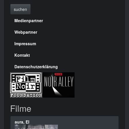
suchen
Medienpartner
Menülinks
rechte
Webpartner
Seite
Impressum
Kontakt
Datenschutzerklärung
Filme
aura, El