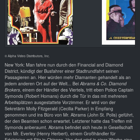
© Alpha Video Distributors, Inc.
New York: Man fahre nun durch den Financial and Diamond
District, kündigt der Busfahrer einer Stadtrundfahrt seinen
Passagieren an. Hier würden mehr Diamanten gehandelt als an
jedem anderen Ort auf der Welt... Bei
Abrams & Co. Diamond
Brokers
, einem der Händler des Viertels, tritt eben Police Captain
Symonds (Robert Homans) durch die Tür in das mit mehreren
Arbeitsplätzen ausgestattete Vorzimmer. Er wird von der
Sekretärin Molly Fitzgerald (Cecilia Parker) in Empfang
genommen und ins Büro von Mr. Abrams (John St. Polis) geführt,
der den Beamten schon erwartet. Letzterer hatte das Treffen mit
Symonds anberaumt. Abrams befindet sich heute in Gesellschaft
von Mr. Everley (Henry Herbert), einem Großhändler für
Edelsteine mit Sitz in Chicago. Von dort wird in einer Woche eine