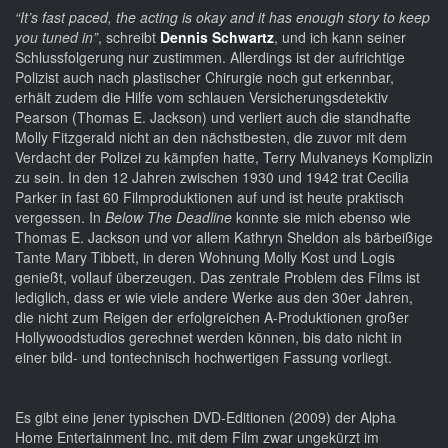
“It’s fast paced, the acting is okay and it has enough story to keep
you tuned in”
, schreibt
Dennis Schwartz
, und ich kann seiner
Schlussfolgerung nur zustimmen. Allerdings ist der aufrichtige
Polizist auch nach plastischer Chirurgie noch gut erkennbar,
erhält zudem die Hilfe vom schlauen Versicherungsdetektiv
Pearson (Thomas E. Jackson) und verliert auch die standhafte
Molly Fitzgerald nicht an den nächstbesten, die zuvor mit dem
Verdacht der Polizei zu kämpfen hatte, Terry Mulvaneys Komplizin
zu sein. In den 12 Jahren zwischen 1930 und 1942 trat Cecilia
Parker in fast 60 Filmproduktionen auf und ist heute praktisch
vergessen. In
Below The Deadline
konnte sie mich ebenso wie
Thomas E. Jackson und vor allem Kathryn Sheldon als bärbeißige
Tante Mary Tibbett, in deren Wohnung Molly Kost und Logis
genießt, vollauf überzeugen. Das zentrale Problem des Films ist
lediglich, dass er wie viele andere Werke aus den 30er Jahren,
die nicht zum Reigen der erfolgreichen A-Produktionen großer
Hollywoodstudios gerechnet werden können, bis dato nicht in
einer bild- und tontechnisch hochwertigen Fassung vorliegt.
Es gibt eine jener typischen DVD-Editionen (2009) der Alpha
Home Entertainment Inc. mit dem Film zwar ungekürzt im