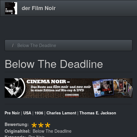
der Film Noir
Direkt
Below The Deadline
zum
Inhalt
Below The Deadline
Pre Noir
|
USA
|
1936
|
Charles Lamont
|
Thomas E. Jackson
***
Bewertung
Originaltitel
Below The Deadline