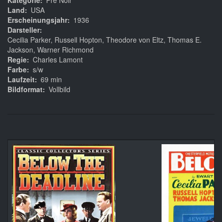
Kategorie
Pre Noir
Land
USA
Erscheinungsjahr
1936
Darsteller
Cecilia Parker, Russell Hopton, Theodore von Eltz, Thomas E.
Jackson, Warner Richmond
Regie
Charles Lamont
Farbe
s/w
Laufzeit
69 min
Bildformat
Vollbild