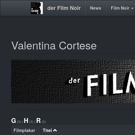
der Film Noir
Main
News
Film Noir
navigation
Valentina Cortese
Direkt
zum
Inhalt
G
H
R
(1)
|
(1)
|
(1)
Filmplakat
Titel