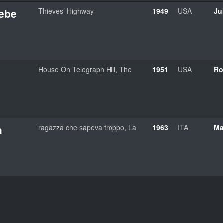
iebe
Thieves’ Highway
1949
USA
Ju
House On Telegraph Hill, The
1951
USA
Ro
a
ragazza che sapeva troppo, La
1963
ITA
Ma