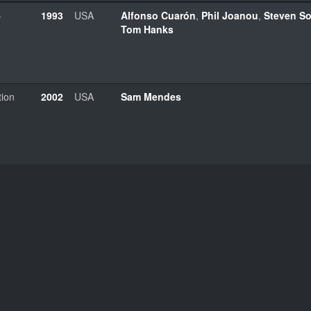
-
1993
USA
Alfonso Cuarón
,
Phil Joanou
,
Steven S
Tom Hanks
tion
2002
USA
Sam Mendes