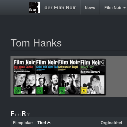
der Film Noir
Main
News
Film Noir
navigation
Tom Hanks
Direkt
zum
Inhalt
F
R
(1)
|
(1)
Filmplakat
Titel
Orginaltitel