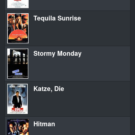
Tequila Sunrise
Te
Stormy Monday
S
Katze, Die
Di
Hitman
C