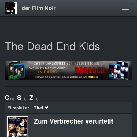
der Film Noir
Navig
aktivi
The Dead End Kids
Direkt
zum
Inhalt
C
S
Z
(1)
|
(1)
|
(1)
Filmplakat
Titel
Zum Verbrecher verurteilt