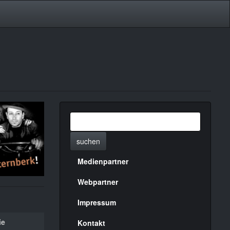
suchen
Medienpartner
Menülinks
rechte
Webpartner
Seite
Impressum
ie
Kontakt