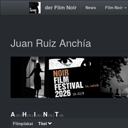
der Film Noir
Main
News
Film Noir
navigation
Juan Ruiz Anchía
Direkt
zum
Inhalt
A
H
I
N
T
(1)
|
(1)
|
(1)
|
(1)
|
(1)
Filmplakat
Titel