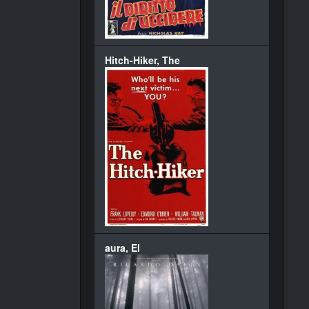
Hitch-Hiker, The
aura, El