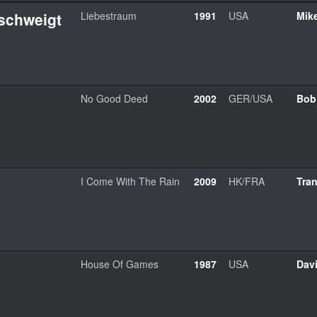
 schweigt
Liebestraum
1991
USA
Mike
No Good Deed
2002
GER/USA
Bob
I Come With The Rain
2009
HK/FRA
Tra
House Of Games
1987
USA
Dav