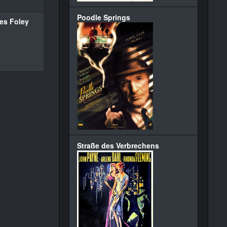
Poodle Springs
es Foley
Straße des Verbrechens