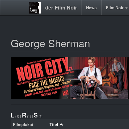
der Film Noir
Main
News
Film Noir
navigation
George Sherman
Direkt
zum
Inhalt
L
R
S
(1)
|
(1)
|
(1)
Filmplakat
Titel