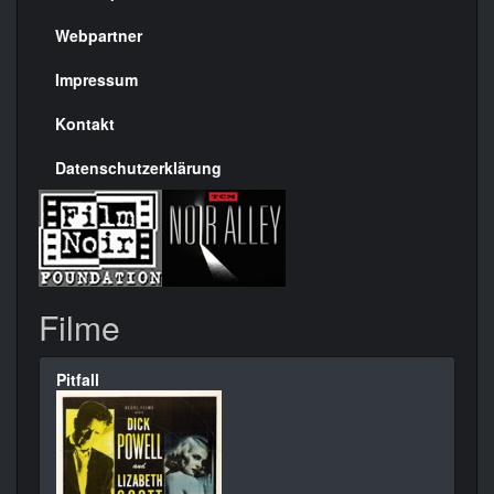
Menülinks
rechte
Webpartner
Seite
Impressum
Kontakt
Datenschutzerklärung
Filme
Pitfall