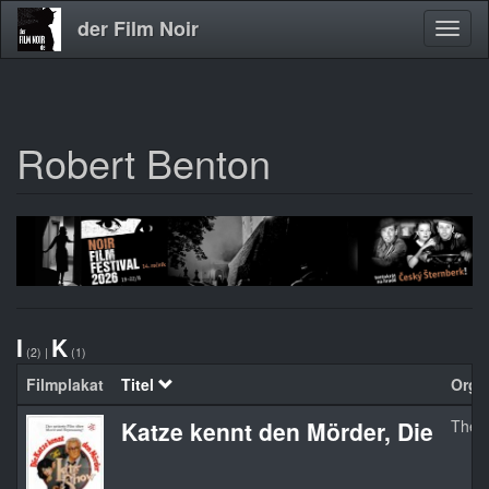
der Film Noir
Navig
aktivi
Robert Benton
Direkt
zum
Inhalt
I
K
(2)
|
(1)
Filmplakat
Titel
Orgin
Katze kennt den Mörder, Die
The 