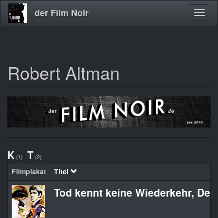
der Film Noir
Navig
aktivi
Robert Altman
Direkt
zum
Inhalt
K
T
(1)
|
(2)
Filmplakat
Titel
Tod kennt keine Wiederkehr, Der