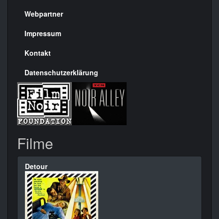
Menülinks
rechte
Webpartner
Seite
Impressum
Kontakt
Datenschutzerklärung
Filme
Detour