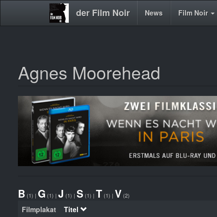
der Film Noir
Main
News
Film Noir
navigation
Agnes Moorehead
Direkt
zum
Inhalt
B
G
J
S
T
V
(1)
|
(1)
|
(1)
|
(1)
|
(1)
|
(2)
Filmplakat
Titel