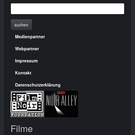
suchen
Medienpartner
Menülinks
rechte
Webpartner
Seite
Impressum
Kontakt
Datenschutzerklärung
Filme