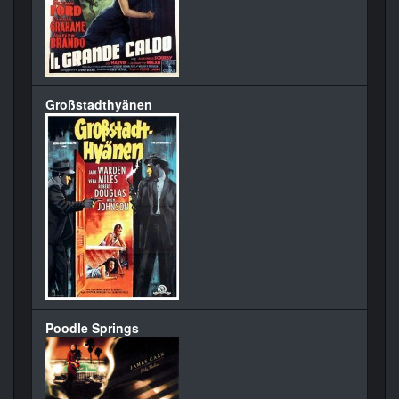
Großstadthyänen
Poodle Springs