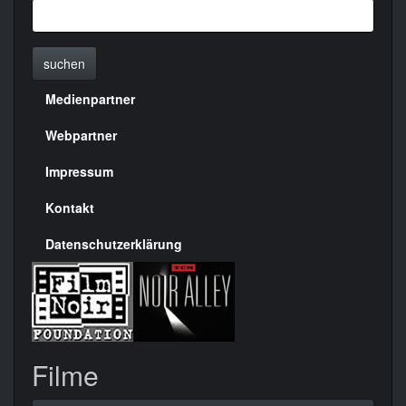
suchen
Medienpartner
Menülinks
rechte
Webpartner
Seite
Impressum
Kontakt
Datenschutzerklärung
Filme