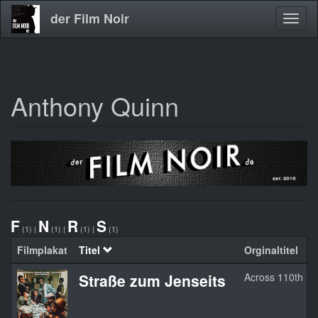
der Film Noir
Navig
aktivi
Anthony Quinn
Direkt
zum
Inhalt
F
N
R
S
(1)
|
(1)
|
(1)
|
(1)
Filmplakat
Titel
Orginaltitel
Straße zum Jenseits
Across 110th St