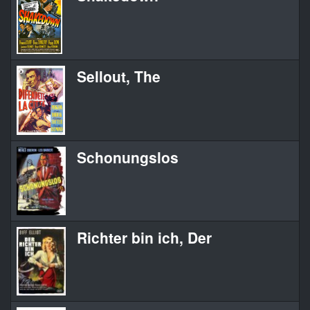
Sellout, The
Schonungslos
Richter bin ich, Der