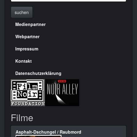
suchen
Medienpartner
Menülinks
rechte
Webpartner
Seite
Impressum
Kontakt
Datenschutzerklärung
Filme
Asphalt-Dschungel / Raubmord