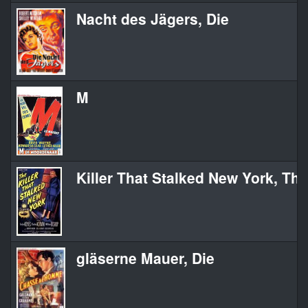
Nacht des Jägers, Die
M
Killer That Stalked New York, The
gläserne Mauer, Die