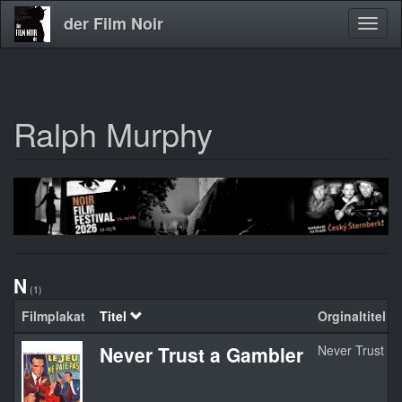
der Film Noir
Navig
aktivi
Ralph Murphy
Direkt
zum
Inhalt
N
(1)
Filmplakat
Titel
Orginaltitel
Never Trust a Gambler
Never Trust a