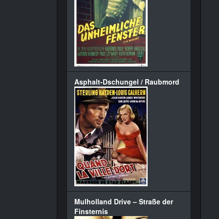
Asphalt-Dschungel / Raubmord
Mulholland Drive – Straße der
Finsternis