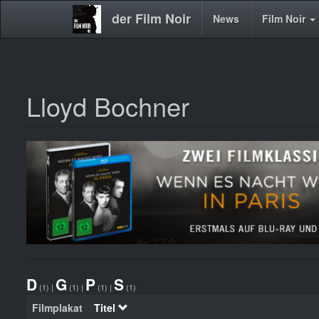
der Film Noir
Main
News
Film Noir
navigation
Lloyd Bochner
Direkt
zum
Inhalt
D
G
P
S
(1)
|
(1)
|
(1)
|
(1)
Filmplakat
Titel