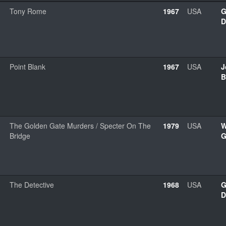
Tony Rome
1967
USA
G
D
Point Blank
1967
USA
J
B
The Golden Gate Murders / Specter On The
1979
USA
W
Bridge
G
The Detective
1968
USA
G
D