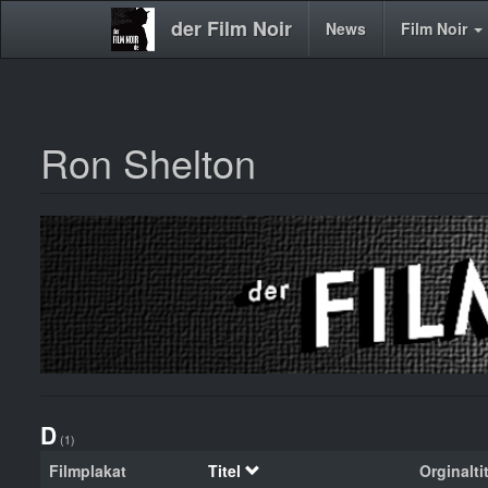
der Film Noir
Main
News
Film Noir
navigation
Ron Shelton
Direkt
zum
Inhalt
D
(1)
Filmplakat
Titel
Orginalti