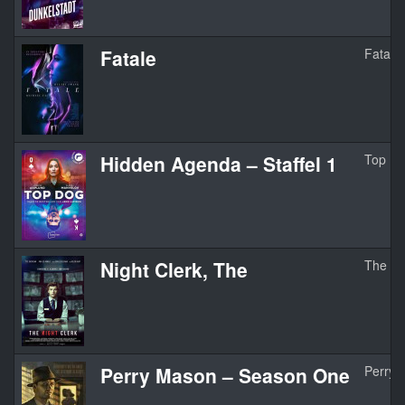
Fatale
Fatale
Hidden Agenda – Staffel 1
Top D
Night Clerk, The
The Ni
Perry Mason – Season One
Perry 