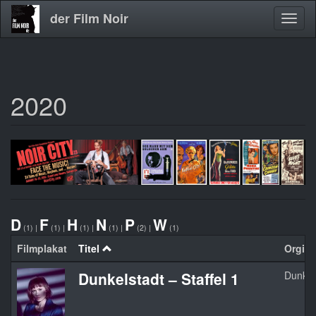
der Film Noir
Navig
aktivi
2020
Direkt
zum
Inhalt
D
F
H
N
P
W
(1)
|
(1)
|
(1)
|
(1)
|
(2)
|
(1)
Filmplakat
Titel
Orginal
Dunkelstadt – Staffel 1
Dunkels