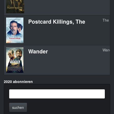
Postcard Killings, The
The Pos
Wander
Wande
2020 abonnieren
suchen