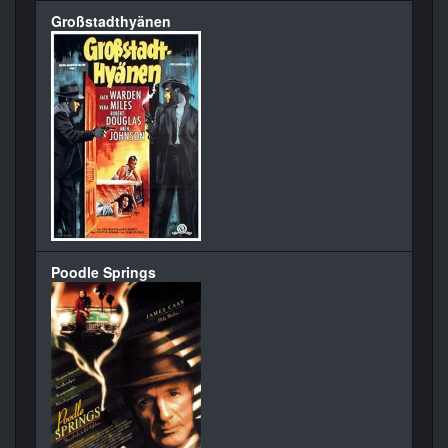
Großstadthyänen
Poodle Springs