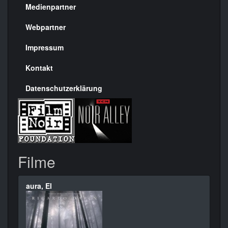
Medienpartner
Menülinks
rechte
Webpartner
Seite
Impressum
Kontakt
Datenschutzerklärung
Filme
aura, El