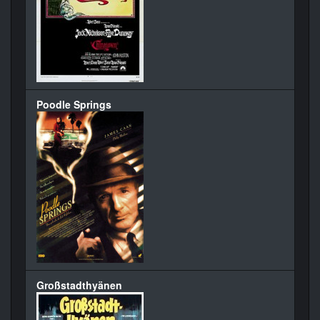
Poodle Springs
Großstadthyänen