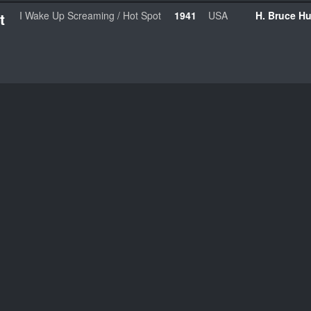
t
I Wake Up Screaming / Hot Spot
1941
USA
H. Bruce H