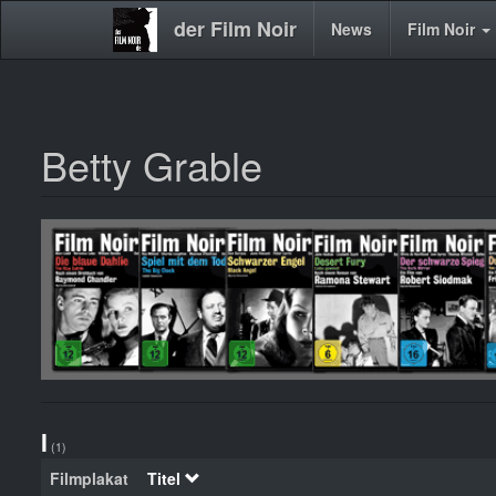
der Film Noir
Main
News
Film Noir
navigation
Betty Grable
Direkt
zum
Inhalt
I
(1)
Filmplakat
Titel