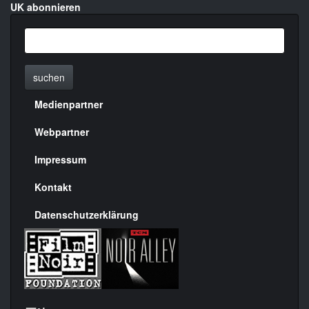
UK abonnieren
suchen
Medienpartner
Menülinks
rechte
Webpartner
Seite
Impressum
Kontakt
Datenschutzerklärung