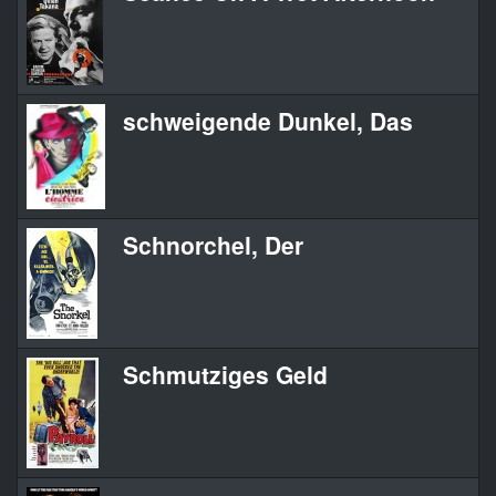
schweigende Dunkel, Das
Schnorchel, Der
Schmutziges Geld