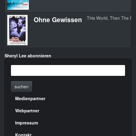
Ohne Gewissen
This World, Then The Fi
Sheryl Lee abonnieren
suchen
Medienpartner
Menülinks
rechte
Webpartner
Seite
Impressum
Kontakt