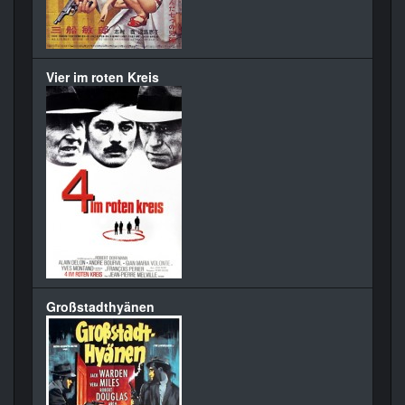
Vier im roten Kreis
Großstadthyänen