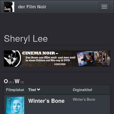
der Film Noir
Navig
aktivi
Sheryl Lee
Direkt
zum
Inhalt
O
W
(1)
|
(1)
Filmplakat
Titel
Orginaltitel
Winter’s Bone
Winter’s Bone