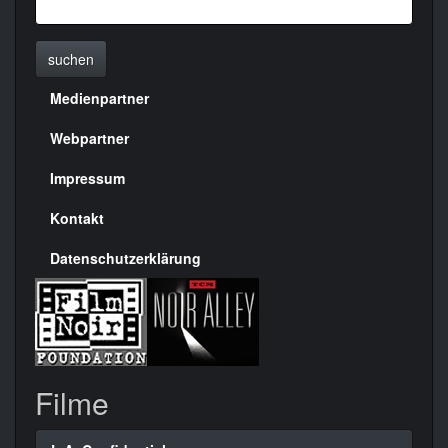
suchen
Medienpartner
Menülinks
rechte
Webpartner
Seite
Impressum
Kontakt
Datenschutzerklärung
Filme