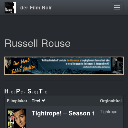
der Film Noir
Navig
aktivi
Russell Rouse
Direkt
zum
Inhalt
H
P
S
T
(1)
|
(1)
|
(1)
|
(1)
Filmplakat
Titel
Orginaltitel
Tightrope! – Season 1
Tightrope! – S