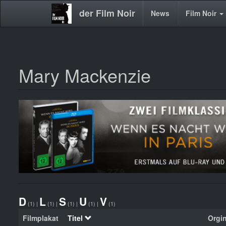
der Film Noir
Main
News
Film Noir
navigation
Mary Mackenzie
Direkt
zum
Inhalt
D
L
S
U
V
(1)
|
(1)
|
(1)
|
(1)
|
(1)
Filmplakat
Titel
Orgin