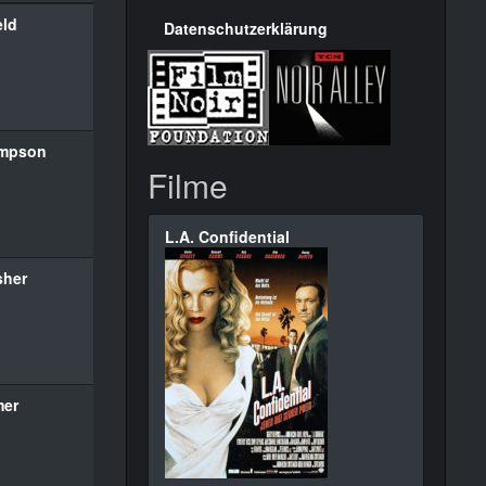
eld
Datenschutzerklärung
ompson
Filme
L.A. Confidential
sher
mer