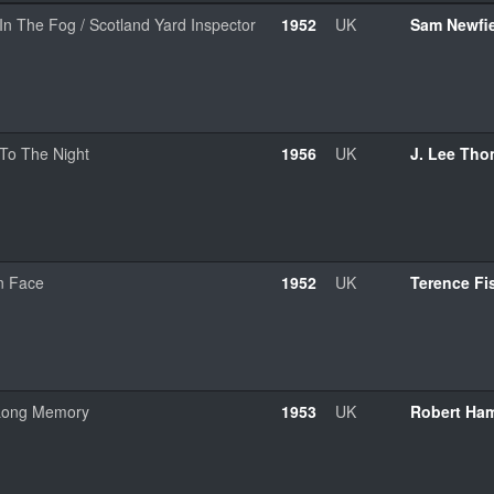
In The Fog / Scotland Yard Inspector
1952
UK
Sam Newfi
 To The Night
1956
UK
J. Lee Th
n Face
1952
UK
Terence Fi
Long Memory
1953
UK
Robert Ha