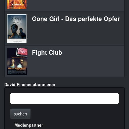
Gone Girl - Das perfekte Opfer
Go
Fight Club
Fi
David Fincher abonnieren
suchen
Medienpartner