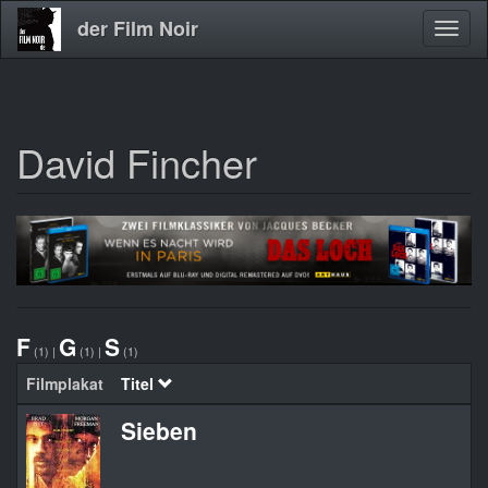
der Film Noir
Navig
aktivi
David Fincher
Direkt
zum
Inhalt
F
G
S
(1)
|
(1)
|
(1)
Filmplakat
Titel
Or
Sieben
S