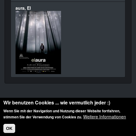
aura, El
Wir benutzen Cookies ... wie vermutlich jeder :)
Wenn Sie mit der Navigation und Nutzung dieser Website fortfahren,
Weitere Informationen
stimmen Sie der Verwendung von Cookies zu.
Diese Website ist urheberrechtlich geschützt: © 2010-2026 der Film Noir de. Alle
Rechte vorbehalten.
OK