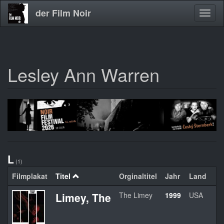
der Film Noir
Navig
aktivi
Lesley Ann Warren
Direkt
zum
Inhalt
L
(1)
Filmplakat
Titel
Orginaltitel
Jahr
Land
Limey, The
The Limey
1999
USA