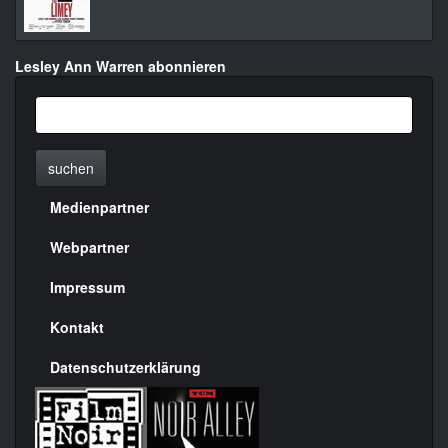
Lesley Ann Warren abonnieren
suchen
Medienpartner
Menülinks
rechte
Webpartner
Seite
Impressum
Kontakt
Datenschutzerklärung