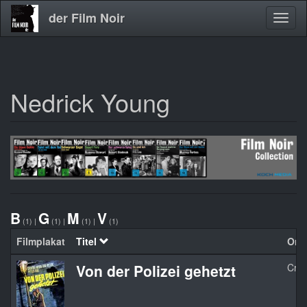
der Film Noir
Navig
aktivi
Nedrick Young
Direkt
zum
Inhalt
B
G
M
V
(1)
|
(1)
|
(1)
|
(1)
Filmplakat
Titel
Orgi
Von der Polizei gehetzt
Crim