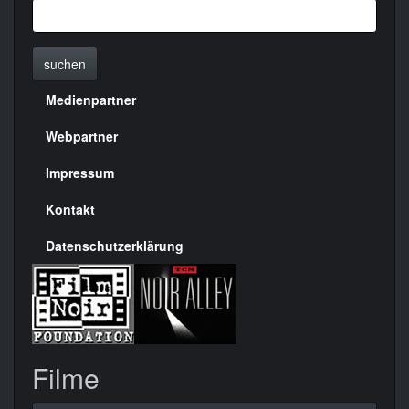
suchen
Medienpartner
Menülinks
rechte
Webpartner
Seite
Impressum
Kontakt
Datenschutzerklärung
Filme