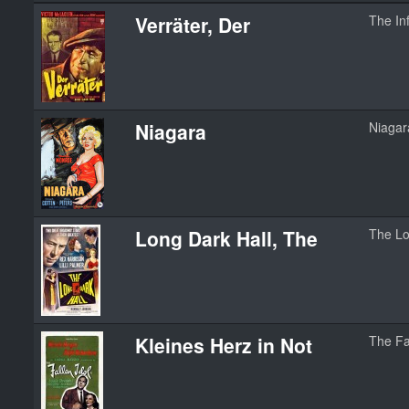
Verräter, Der
The In
Niagara
Niagar
Long Dark Hall, The
The Lo
Kleines Herz in Not
The Fa