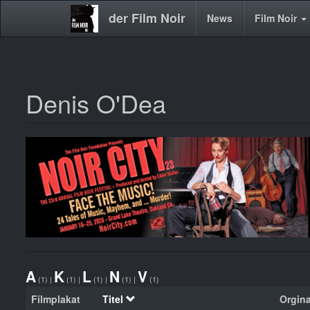
der Film Noir
Main
News
Film Noir
navigation
Denis O'Dea
Direkt
zum
Inhalt
A
K
L
N
V
(1)
|
(1)
|
(1)
|
(1)
|
(1)
Filmplakat
Titel
Orgina