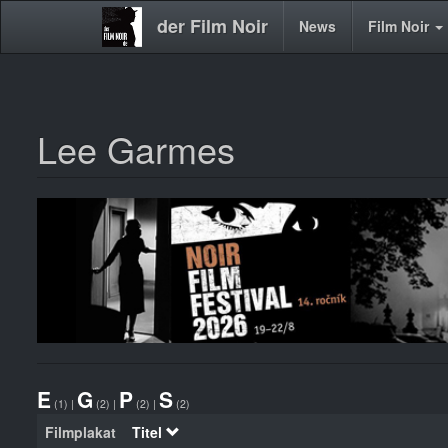
der Film Noir
Main
News
Film Noir
navigation
Lee Garmes
Direkt
zum
Inhalt
E
G
P
S
(1)
|
(2)
|
(2)
|
(2)
Filmplakat
Titel