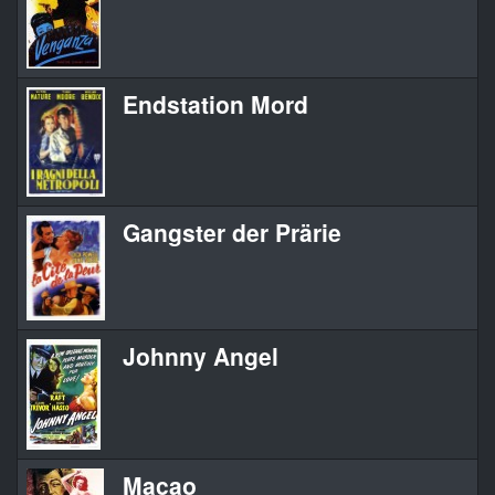
Endstation Mord
Gangster der Prärie
Johnny Angel
Macao