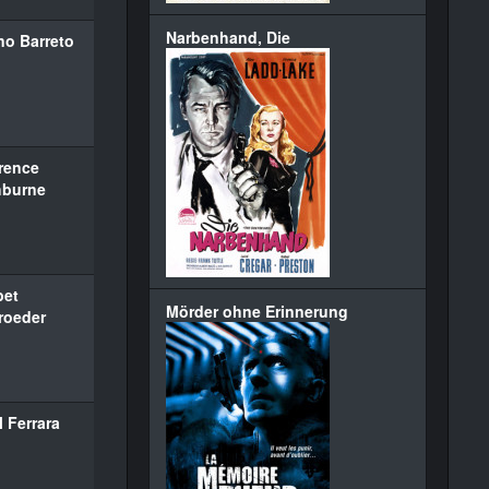
Narbenhand, Die
no Barreto
rence
hburne
bet
Mörder ohne Erinnerung
roeder
 Ferrara