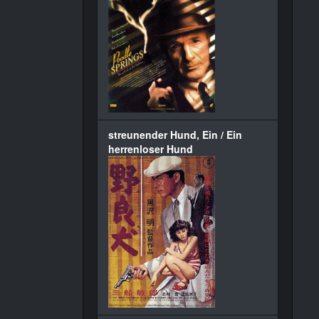
streunender Hund, Ein / Ein
herrenloser Hund