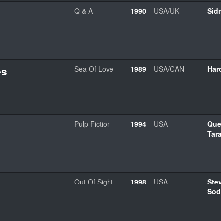
Q & A
1990
USA/UK
Sid
es
Sea Of Love
1989
USA/CAN
Har
Pulp Fiction
1994
USA
Que
Tar
Out Of Sight
1998
USA
Ste
Sod