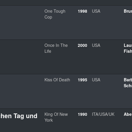
One Tough
1998
USA
Bru
Cop
Once In The
2000
USA
Lau
Life
Fis
Kiss Of Death
1995
USA
Bar
Sch
chen Tag und
King Of New
1990
ITA/USA/UK
Abel
York