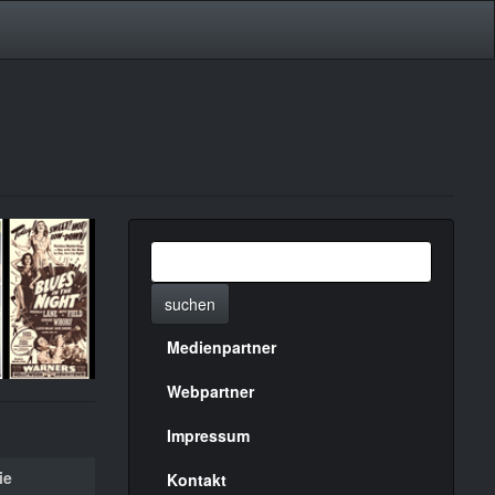
suchen
Medienpartner
Menülinks
rechte
Webpartner
Seite
Impressum
ie
Kontakt