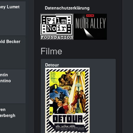
ney Lumet
Datenschutzerklärung
old Becker
Filme
Detour
ntin
antino
ven
erbergh