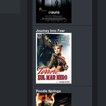
Journey Into Fear
Poodle Springs