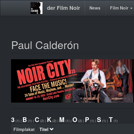
der Film Noir
Main
News
Film Noir
navigation
Paul Calderón
Direkt
zum
Inhalt
3
B
C
K
M
O
P
S
T
(1)
|
(1)
|
(2)
|
(2)
|
(1)
|
(2)
|
(1)
|
(1)
|
(1)
Filmplakat
Titel