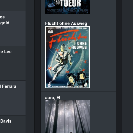
es
gold
Flucht ohne Ausweg
ke Lee
 Ferrara
aura, El
 Davis