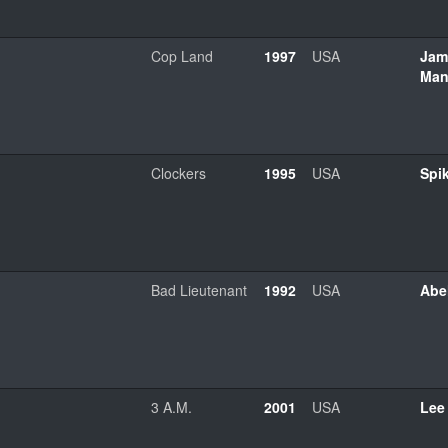
Cop Land
1997
USA
Jam
Man
Clockers
1995
USA
Spi
Bad Lieutenant
1992
USA
Abel
3 A.M.
2001
USA
Lee