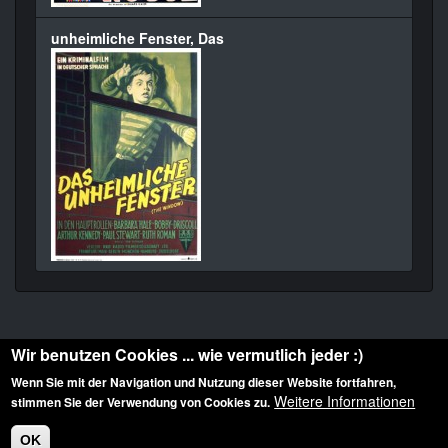
unheimliche Fenster, Das
Wir benutzen Cookies ... wie vermutlich jeder :)
Wenn Sie mit der Navigation und Nutzung dieser Website fortfahren,
Weitere Informationen
stimmen Sie der Verwendung von Cookies zu.
Diese Website ist urheberrechtlich geschützt: © 2010-2026 der Film Noir de. Alle
Rechte vorbehalten.
OK