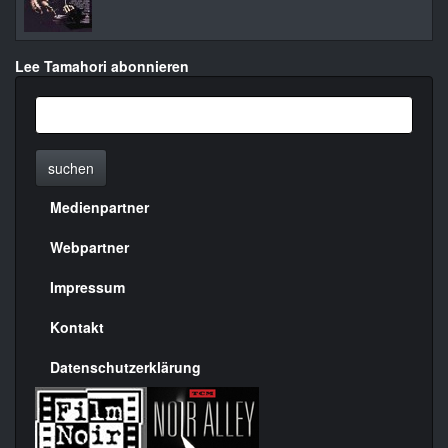
Lee Tamahori abonnieren
suchen
Medienpartner
Menülinks
rechte
Webpartner
Seite
Impressum
Kontakt
Datenschutzerklärung