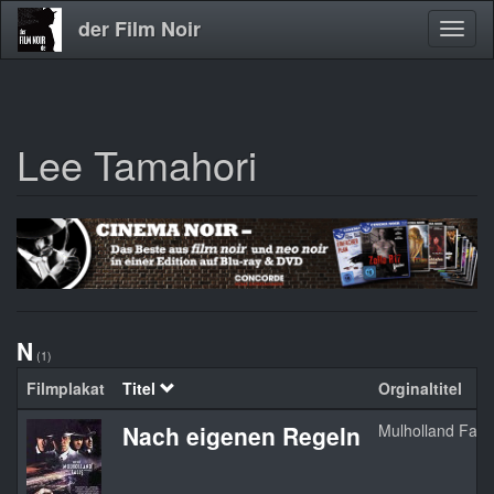
der Film Noir
Navig
aktivi
Lee Tamahori
Direkt
zum
Inhalt
N
(1)
Filmplakat
Titel
Orginaltitel
Nach eigenen Regeln
Mulholland Falls