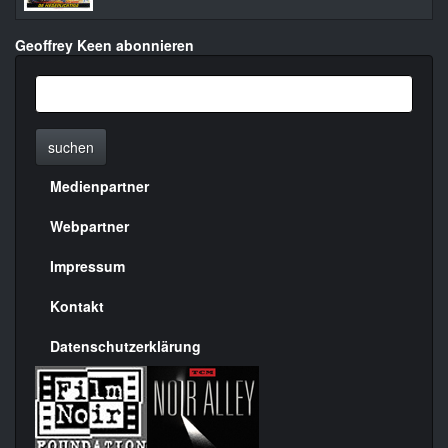
Geoffrey Keen abonnieren
suchen
Medienpartner
Menülinks
rechte
Webpartner
Seite
Impressum
Kontakt
Datenschutzerklärung