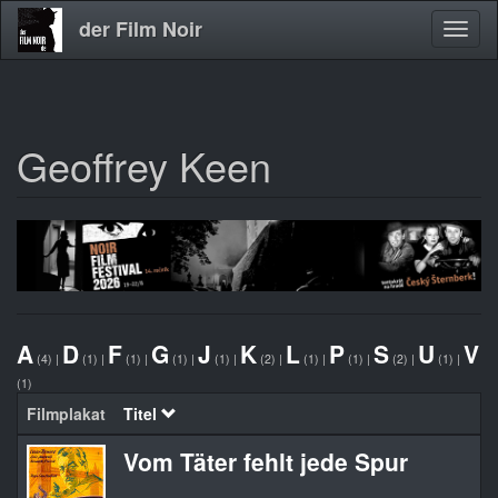
der Film Noir
Navig
aktivi
Geoffrey Keen
Direkt
zum
Inhalt
A
D
F
G
J
K
L
P
S
U
V
(4)
|
(1)
|
(1)
|
(1)
|
(1)
|
(2)
|
(1)
|
(1)
|
(2)
|
(1)
|
(1)
Filmplakat
Titel
Vom Täter fehlt jede Spur