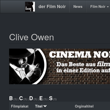
der Film Noir
Main
News
Film Noir
navigation
Clive Owen
Direkt
zum
Inhalt
B
C
D
E
S
(1)
|
(1)
|
(1)
|
(1)
|
(1)
Filmplakat
Titel
Orginaltitel