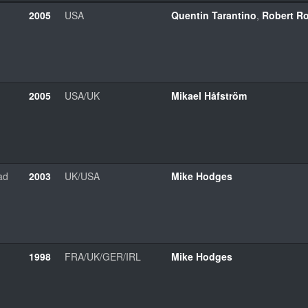
2005
USA
Quentin Tarantino
,
Robert R
2005
USA/UK
Mikael Håfström
ad
2003
UK/USA
Mike Hodges
1998
FRA/UK/GER/IRL
Mike Hodges