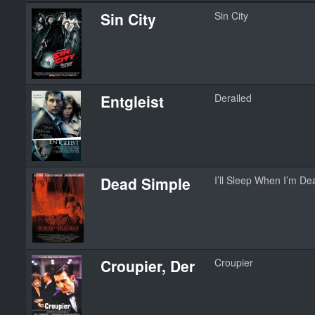
Sin City
Sin City
Entgleist
Derailed
Dead Simple
I’ll Sleep When I’m De
Croupier, Der
Croupier