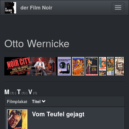
der Film Noir
Navig
aktivi
Otto Wernicke
Direkt
zum
Inhalt
M
T
V
(1)
|
(1)
|
(1)
Filmplakat
Titel
Vom Teufel gejagt