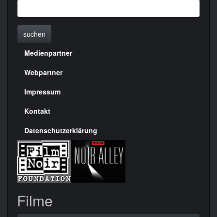
suchen
Medienpartner
Menülinks
rechte
Webpartner
Seite
Impressum
Kontakt
Datenschutzerklärung
Filme