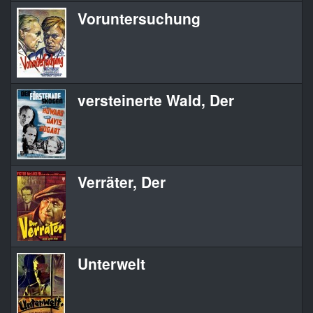
Voruntersuchung
versteinerte Wald, Der
Verräter, Der
Unterwelt