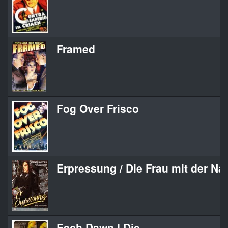
Framed
Fog Over Frisco
Erpressung / Die Frau mit der Na
Each Dawn I Die