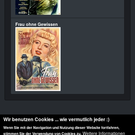
Frau ohne Gewissen
Wir benutzen Cookies ... wie vermutlich jeder :)
Wenn Sie mit der Navigation und Nutzung dieser Website fortfahren,
Weitere Informationen
stimmen Sie der Verwendung von Cookies zu.
Diese Website ist urheberrechtlich geschützt: © 2010-2026 der Film Noir de. Alle