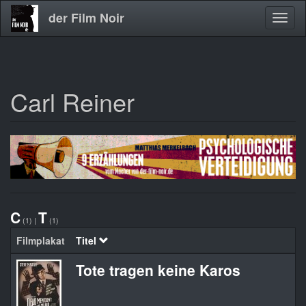
der Film Noir
Navig
aktivi
Carl Reiner
Direkt
zum
Inhalt
C
T
(1)
|
(1)
Filmplakat
Titel
Tote tragen keine Karos