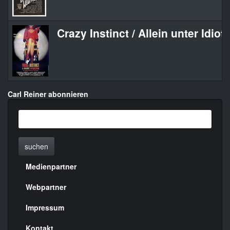
Crazy Instinct / Allein unter Idiot
Carl Reiner abonnieren
suchen
Medienpartner
Menülinks
rechte
Webpartner
Seite
Impressum
Kontakt