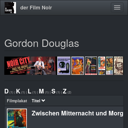
der Film Noir
Navig
aktivi
Gordon Douglas
Direkt
zum
Inhalt
D
K
L
M
S
Z
(1)
|
(1)
|
(1)
|
(1)
|
(1)
|
(2)
Filmplakat
Titel
Zwischen Mitternacht und Morge