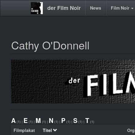
der Film Noir
Main
News
Film Noir
navigation
Cathy O'Donnell
Direkt
zum
Inhalt
A
E
M
N
P
S
T
(1)
|
(1)
|
(1)
|
(1)
|
(1)
|
(1)
|
(1)
Filmplakat
Titel
Orgi