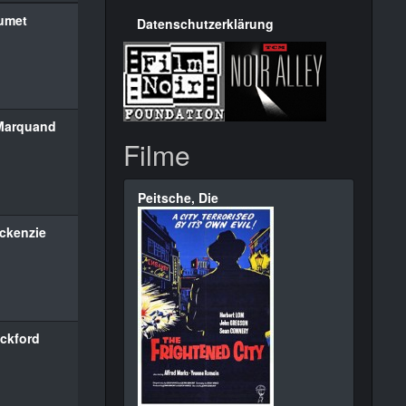
umet
Datenschutzerklärung
Marquand
Filme
Peitsche, Die
ckenzie
ackford