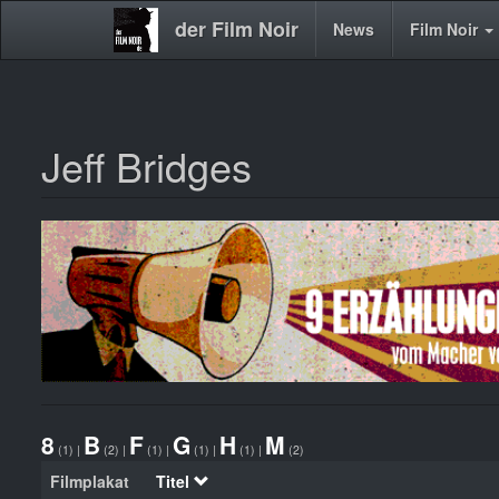
der Film Noir
Main
News
Film Noir
navigation
Jeff Bridges
Direkt
zum
Inhalt
8
B
F
G
H
M
(1)
|
(2)
|
(1)
|
(1)
|
(1)
|
(2)
Filmplakat
Titel