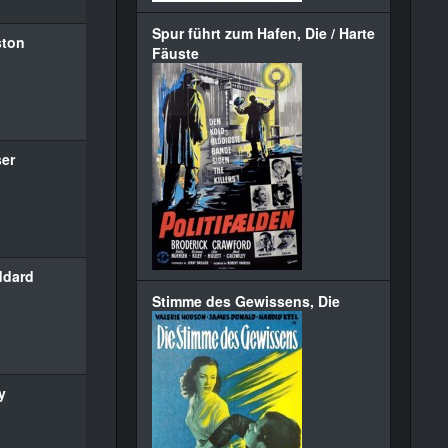
Spur führt zum Hafen, Die / Harte
ston
Fäuste
ser
ddard
Stimme des Gewissens, Die
y