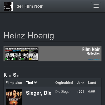
der Film Noir
Navig
aktivi
Heinz Hoenig
Direkt
zum
Inhalt
K
S
(1)
|
(1)
Filmplakat
Titel
Orginaltitel
Jahr
Land
Sieger, Die
Die Sieger
1994
GER