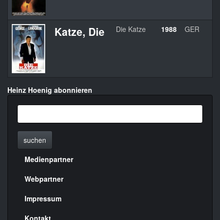
Katze, Die
Die Katze
1988
GER
Heinz Hoenig abonnieren
suchen
Medienpartner
Menülinks
rechte
Webpartner
Seite
Impressum
Kontakt