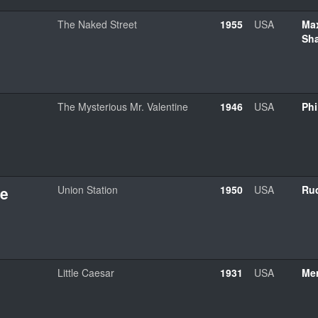
The Naked Street
1955
USA
Ma
Sh
The Mysterious Mr. Valentine
1946
USA
Phi
ne
Union Station
1950
USA
Ru
Little Caesar
1931
USA
Me