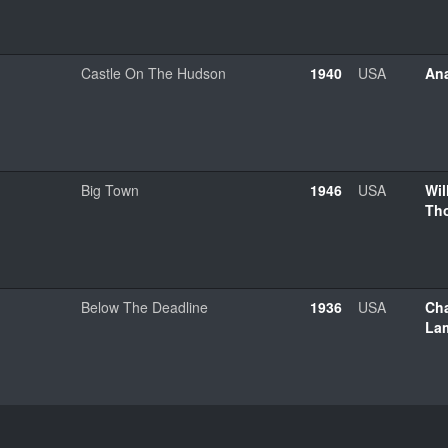
Castle On The Hudson
1940
USA
Ana
Big Town
1946
USA
Wil
Th
Below The Deadline
1936
USA
Cha
La