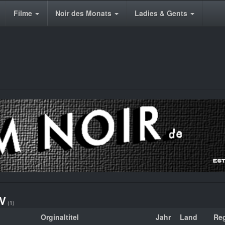
Filme
Noir des Monats
Ladies & Gents
V
(1)
Orginaltitel
Jahr
Land
Re