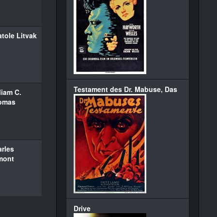
tole Litvak
Testament des Dr. Mabuse, Das
liam C.
omas
rles
mont
Drive