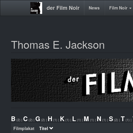
der Film Noir
Main
News
Film Noir
navigation
Thomas E. Jackson
Direkt
zum
Inhalt
B
C
G
H
K
L
M
N
S
T
(2)
|
(2)
|
(2)
|
(1)
|
(1)
|
(1)
|
(1)
|
(1)
|
(2)
|
(1)
|
Filmplakat
Titel