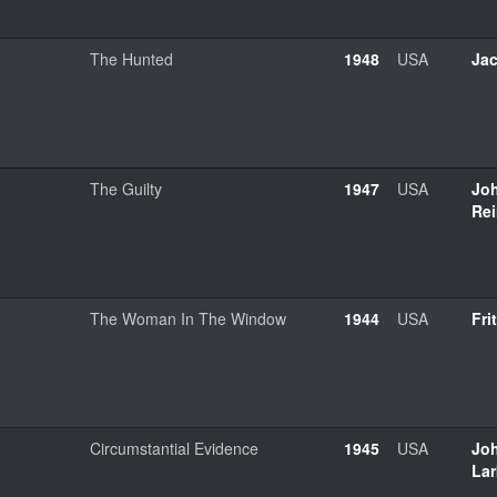
The Hunted
1948
USA
Jac
The Guilty
1947
USA
Jo
Rei
The Woman In The Window
1944
USA
Fri
Circumstantial Evidence
1945
USA
Joh
Lar