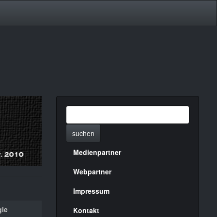
suchen
Medienpartner
Menülinks
rechte
Webpartner
Seite
Impressum
gie
Kontakt