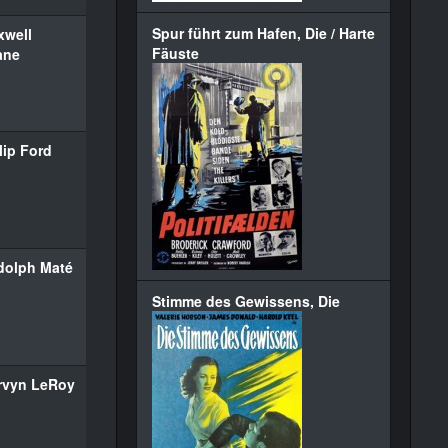
Spur führt zum Hafen, Die / Harte
xwell
Fäuste
ane
lip Ford
dolph Maté
Stimme des Gewissens, Die
rvyn LeRoy