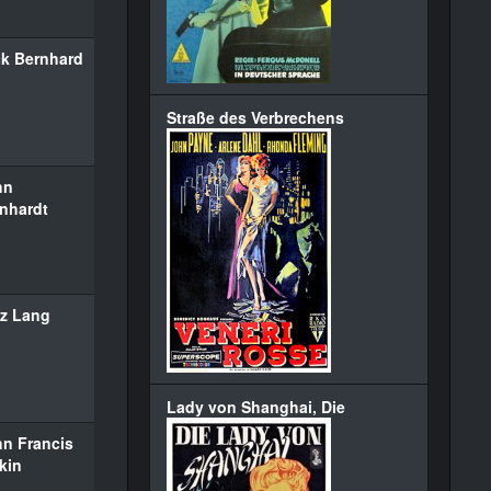
k Bernhard
Straße des Verbrechens
hn
nhardt
tz Lang
Lady von Shanghai, Die
n Francis
kin