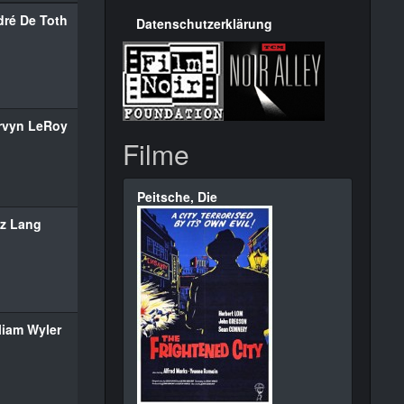
ré De Toth
Datenschutzerklärung
rvyn LeRoy
Filme
Peitsche, Die
tz Lang
liam Wyler