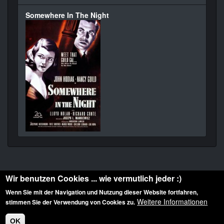
Somewhere In The Night
Wir benutzen Cookies ... wie vermutlich jeder :)
Wenn Sie mit der Navigation und Nutzung dieser Website fortfahren,
Weitere Informationen
stimmen Sie der Verwendung von Cookies zu.
Diese Website ist urheberrechtlich geschützt: © 2010-2026 der Film Noir de. Alle
Rechte vorbehalten.
OK