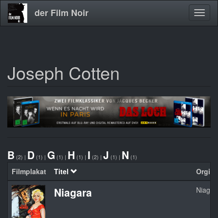
der Film Noir
Navig
aktivi
Joseph Cotten
Direkt
zum
Inhalt
B
D
G
H
I
J
N
(2)
|
(1)
|
(1)
|
(1)
|
(2)
|
(1)
|
(1)
Filmplakat
Titel
Orginal
Niagara
Niagar