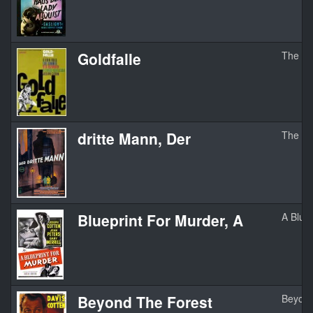
Goldfalle
The Mo
dritte Mann, Der
The Th
Blueprint For Murder, A
A Blue
Beyond The Forest
Beyond