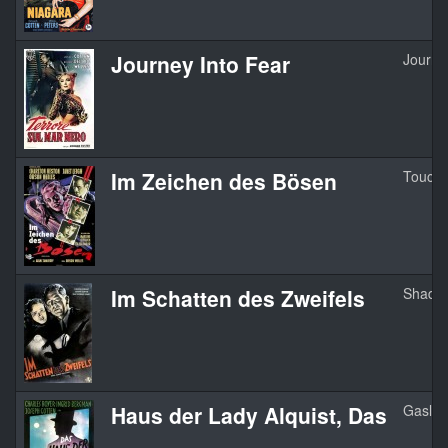
Journey Into Fear
Journe
Im Zeichen des Bösen
Touch 
Im Schatten des Zweifels
Shadow
Haus der Lady Alquist, Das
Gaslig