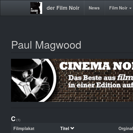
der Film Noir
Main
News
Film Noir
navigation
Paul Magwood
Direkt
zum
Inhalt
C
(1)
Filmplakat
Titel
Orginal