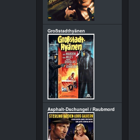
Großstadthyänen
Asphalt-Dschungel / Raubmord