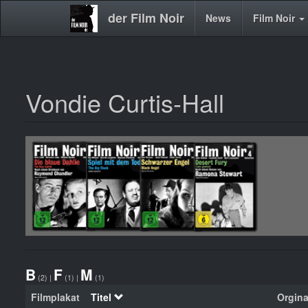
der Film Noir
Main
News
Film Noir
navigation
Vondie Curtis-Hall
Direkt
zum
Inhalt
B
F
M
(2)
|
(1)
|
(1)
Filmplakat
Titel
Orginal