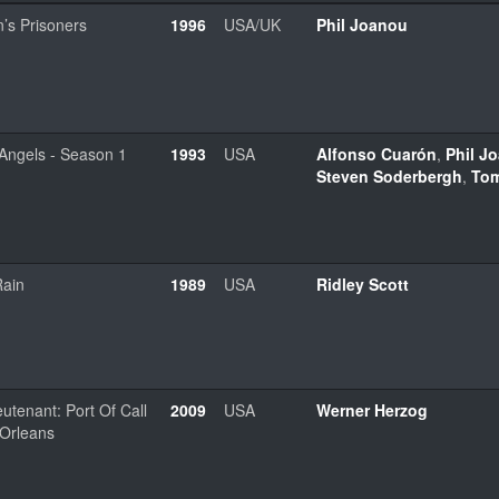
’s Prisoners
1996
USA/UK
Phil Joanou
 Angels - Season 1
1993
USA
Alfonso Cuarón
,
Phil J
Steven Soderbergh
,
To
Rain
1989
USA
Ridley Scott
utenant: Port Of Call
2009
USA
Werner Herzog
Orleans