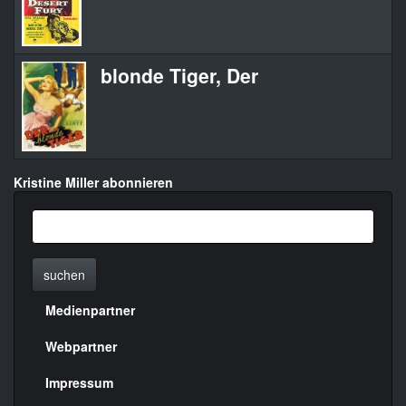
blonde Tiger, Der
Kristine Miller abonnieren
suchen
Medienpartner
Menülinks
rechte
Webpartner
Seite
Impressum