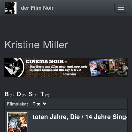
der Film Noir
Navig
aktivi
Kristine Miller
Direkt
zum
Inhalt
B
D
S
T
(1)
|
(2)
|
(1)
|
(2)
Filmplakat
Titel
toten Jahre, Die / 14 Jahre Sing-