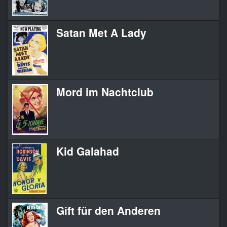
Satan Met A Lady
S
Mord im Nachtclub
M
Kid Galahad
K
Gift für den Anderen
A