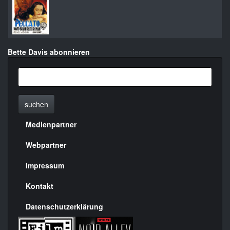
Bette Davis abonnieren
suchen
Medienpartner
Menülinks
rechte
Webpartner
Seite
Impressum
Kontakt
Datenschutzerklärung