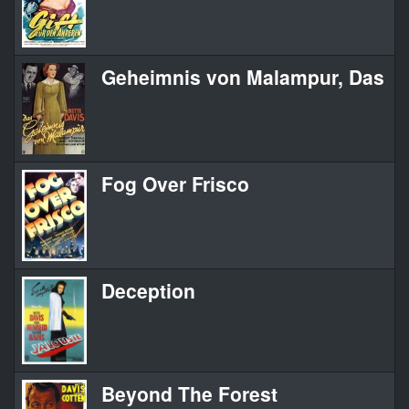
Geheimnis von Malampur, Das
T
Fog Over Frisco
F
Deception
D
Beyond The Forest
B