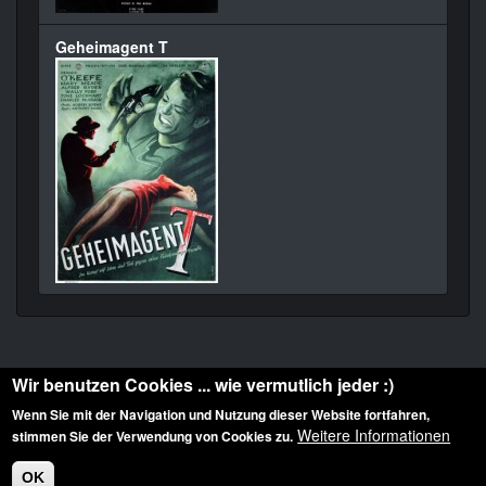
Geheimagent T
Wir benutzen Cookies ... wie vermutlich jeder :)
Wenn Sie mit der Navigation und Nutzung dieser Website fortfahren,
Weitere Informationen
stimmen Sie der Verwendung von Cookies zu.
Diese Website ist urheberrechtlich geschützt: © 2010-2026 der Film Noir de. Alle
Rechte vorbehalten.
OK