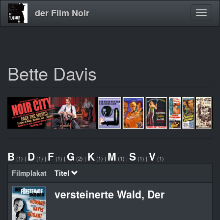
der Film Noir
Navig
aktivi
Bette Davis
Direkt
zum
Inhalt
B
D
F
G
K
M
S
V
(1)
|
(1)
|
(1)
|
(2)
|
(1)
|
(1)
|
(1)
|
(1)
Filmplakat
Titel
O
versteinerte Wald, Der
T