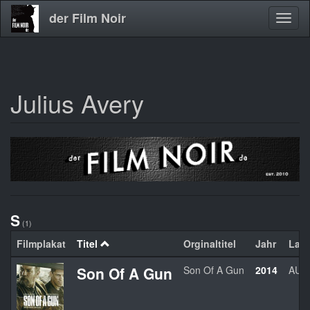
der Film Noir
Navig
aktivi
Julius Avery
Direkt
zum
Inhalt
S
(1)
Filmplakat
Titel
Orginaltitel
Jahr
Lan
Son Of A Gun
Son Of A Gun
2014
AUS