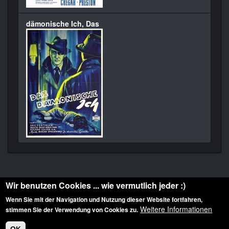
dämonische Ich, Das
Wir benutzen Cookies ... wie vermutlich jeder :)
Wenn Sie mit der Navigation und Nutzung dieser Website fortfahren,
Weitere Informationen
stimmen Sie der Verwendung von Cookies zu.
Diese Website ist urheberrechtlich geschützt: © 2010-2026 der Film Noir de. Alle
Rechte vorbehalten.