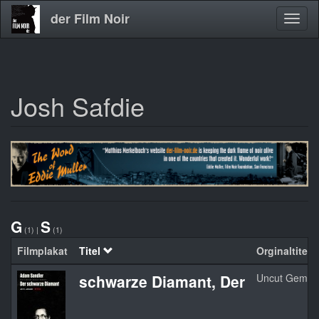
der Film Noir
Navig
aktivi
Josh Safdie
Direkt
zum
Inhalt
G
S
(1)
|
(1)
Filmplakat
Titel
Orginaltitel
schwarze Diamant, Der
Uncut Gems