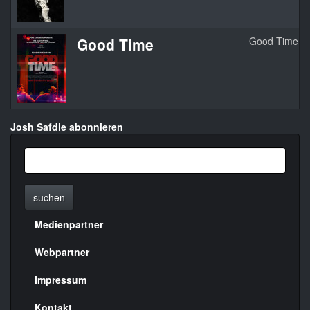
Good Time
Good Time
Josh Safdie abonnieren
suchen
Medienpartner
Menülinks
rechte
Webpartner
Seite
Impressum
Kontakt